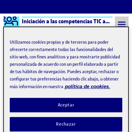
Logo Ágora
Iniciación a las competencias TIC aula 6
Saltar al contenido
Utilizamos
cookies
propias y de terceros para poder
ofrecerte correctamente todas las funcionalidades del
sitio web, con fines analíticos y para mostrarte publicidad
Semestre 20221 - Aula 6
Yedra Feo Díaz
personalizada de acuerdo con un perfil elaborado a partir
Yedra Feo Díaz
de tus hábitos de navegación. Puedes aceptar, rechazar o
configurar tus preferencias haciendo clic abajo, u obtener
más información en nuestra
política de cookies.
Cierre del portfolio – Reflexión final
Publicado por
Publicado por
Yedra Feo Díaz
Visibilidad:
Fecha de publicación
en Cierre del portfolio – Reflexión f
Pública
-
16 Ene 2023
-
comentario
Aceptar
Ya hemos llegado a la recta final y nos estamos preparando para
terminar este semestre y afrontar las pruebas finales. Durante el
Rechazar
proyecto y todas las actividades que hemos ido desarrollando he
aprendido en muchos aspectos. Tener que trabajar de forma