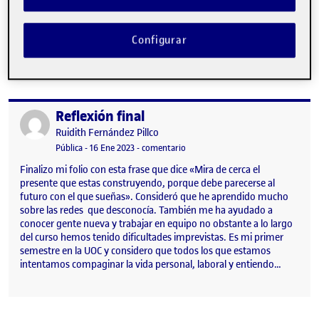
colaborativa con otras personas a distancia ha supuesto un reto,
pero he podido comprobar que poniendo cada uno de su parte
se puede conseguir. Los puntos imprescindibles para que tuviera
Configurar
éxito nuestro proyecto y pudiéramos completarlo han sido el…
Reflexión final
Publicado por
Publicado por
Ruidith Fernández Pillco
Visibilidad:
Fecha de publicación
en Reflexión final
Pública
-
16 Ene 2023
-
comentario
Finalizo mi folio con esta frase que dice «Mira de cerca el
presente que estas construyendo, porque debe parecerse al
futuro con el que sueñas». Consideró que he aprendido mucho
sobre las redes que desconocía. También me ha ayudado a
conocer gente nueva y trabajar en equipo no obstante a lo largo
del curso hemos tenido dificultades imprevistas. Es mi primer
semestre en la UOC y considero que todos los que estamos
intentamos compaginar la vida personal, laboral y entiendo…