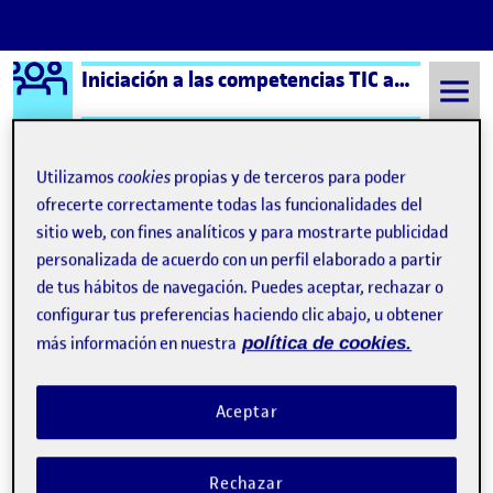
Logo Ágora
Iniciación a las competencias TIC aula 6
Saltar al contenido
Utilizamos
cookies
propias y de terceros para poder
ofrecerte correctamente todas las funcionalidades del
Semestre 20221 - Aula 6
16 Enero, 2023
sitio web, con fines analíticos y para mostrarte publicidad
personalizada de acuerdo con un perfil elaborado a partir
16 Enero, 2023
de tus hábitos de navegación. Puedes aceptar, rechazar o
configurar tus preferencias haciendo clic abajo, u obtener
Cierre del portfolio – Reflexión final
Publicado por
más información en nuestra
política de cookies.
Publicado por
Yedra Feo Díaz
Visibilidad:
Fecha de publicación
en Cierre del portfolio – Reflexión f
Pública
-
16 Ene 2023
-
comentario
Aceptar
Ya hemos llegado a la recta final y nos estamos preparando para
terminar este semestre y afrontar las pruebas finales. Durante el
proyecto y todas las actividades que hemos ido desarrollando he
Rechazar
aprendido en muchos aspectos. Tener que trabajar de forma