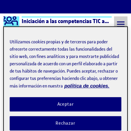
Logo Ágora
Iniciación a las competencias TIC aula 6
Saltar al contenido
Utilizamos
cookies
propias y de terceros para poder
ofrecerte correctamente todas las funcionalidades del
sitio web, con fines analíticos y para mostrarte publicidad
Semestre 20221 - Aula 6
Presentación: ¿ Cómo trabajaremos ?
personalizada de acuerdo con un perfil elaborado a partir
Presentación: ¿ Cómo
de tus hábitos de navegación. Puedes aceptar, rechazar o
configurar tus preferencias haciendo clic abajo, u obtener
trabajaremos ?
más información en nuestra
política de cookies.
Video de presentación
Publicado por
Aceptar
Publicado por
Ruidith Fernández Pillco
Visibilidad:
Fecha de publicación
en Video de presentación
Pública
-
6 Dic 2022
-
comentario
Rechazar
Presentación: ¿ Cómo trabajaremos ? …