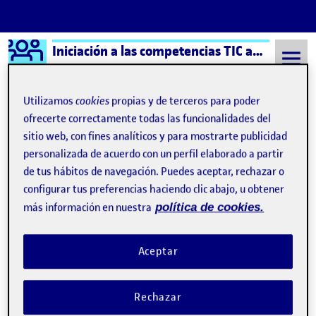
Logo Ágora
Iniciación a las competencias TIC aula 6
Saltar al contenido
Utilizamos
cookies
propias y de terceros para poder
ofrecerte correctamente todas las funcionalidades del
sitio web, con fines analíticos y para mostrarte publicidad
Semestre 20221 - Aula 6
Marc Sabio García
personalizada de acuerdo con un perfil elaborado a partir
Marc Sabio García
de tus hábitos de navegación. Puedes aceptar, rechazar o
configurar tus preferencias haciendo clic abajo, u obtener
más información en nuestra
política de cookies.
Cierre del proyecto
Publicado por
Publicado por
Marc Sabio García
Visibilidad:
Fecha de publicación
en Cierre del proyecto
Pública
-
17 Ene 2023
-
comentario
Aceptar
Buenas tardes, Personalmente me ha gustado bastante esta
asignatura, ya que me parece dinámica e interesante y permite
Rechazar
poner en practica los conocimientos que cada uno tenemos. He
aprendido también a usar más a fondo herramientas